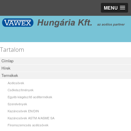
MENU
Tartalom
Címlap
Hírek
Termékek
Acélcsövek
Csőkészítmények
Egyéb kiegészítő acéltermékek
Szerelvények
Kazáncsövek EN/DIN
Kazáncsövek ASTM A/ASME SA
Finomszemcsés acélcsövek