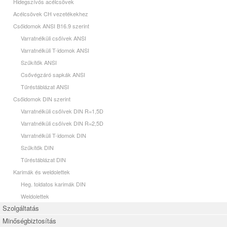
Hidegszívós acélcsövek
Acélcsövek CH vezetékekhez
Csőidomok ANSI B16.9 szerint
Varratnélküli csőívek ANSI
Varratnélküli T-idomok ANSI
Szűkítők ANSI
Csővégzáró sapkák ANSI
Tűréstáblázat ANSI
Csőidomok DIN szerint
Varratnélküli csőívek DIN R=1,5D
Varratnélküli csőívek DIN R=2,5D
Varratnélküli T-idomok DIN
Szűkítők DIN
Tűréstáblázat DIN
Karimák és weldolettek
Heg. toldatos karimák DIN
Weldolettek
Szolgáltatás
Minőségbiztosítás