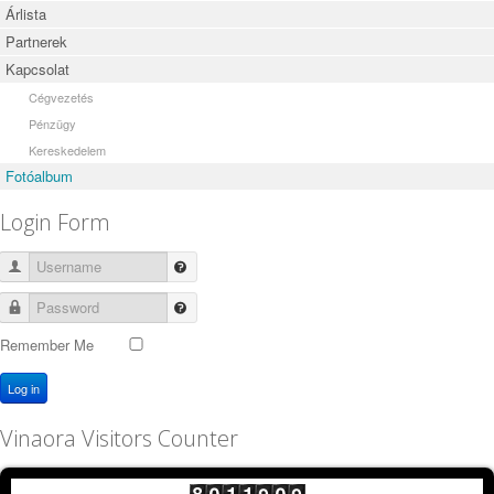
Árlista
Partnerek
Kapcsolat
Cégvezetés
Pénzügy
Kereskedelem
Fotóalbum
Login Form
Username
Password
Remember Me
Log in
Vinaora Visitors Counter