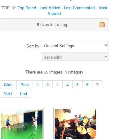
TOP 12:
Top Rated
-
Last Added
-
Last Commented
-
Most
Viewed
15 éves lett a cég
Sort by
There are 55 images in category
Start
Prev
1
2
3
4
5
6
7
Next
End