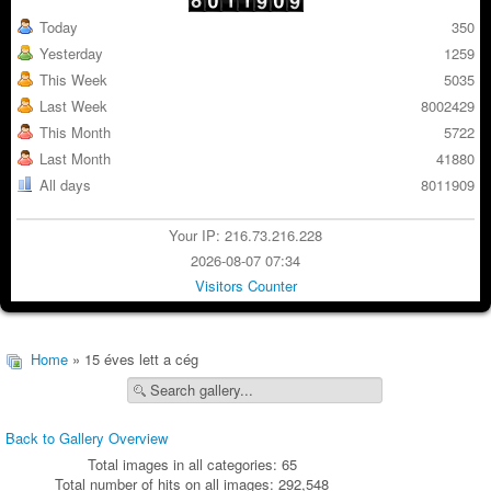
Today
350
Yesterday
1259
This Week
5035
Last Week
8002429
This Month
5722
Last Month
41880
All days
8011909
Your IP: 216.73.216.228
2026-08-07 07:34
Visitors Counter
Home
» 15 éves lett a cég
Back to Gallery Overview
Total images in all categories: 65
Total number of hits on all images: 292,548