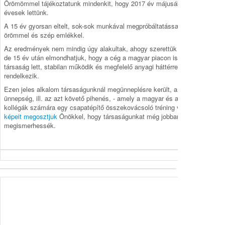
Örömömmel tájékoztatunk mindenkit, hogy 2017 év májusában 15
évesek lettünk.
A 15 év gyorsan eltelt, sok-sok munkával megpróbáltatással, de sok
örömmel és szép emlékkel.
Az eredmények nem mindig úgy alakultak, ahogy szerettük volna,
de 15 év után elmondhatjuk, hogy a cég a magyar piacon ismert
társaság lett, stabilan működik és megfelelő anyagi háttérrel
rendelkezik.
Ezen jeles alkalom társaságunknál megünneplésre került, amely
ünnepség, ill. az azt követő pihenés, - amely a magyar és a szlovák
kollégák számára egy csapatépítő összekovácsoló tréning volt -
képeit megosztjuk
Önökkel, hogy társaságunkat még jobban
megismerhessék.