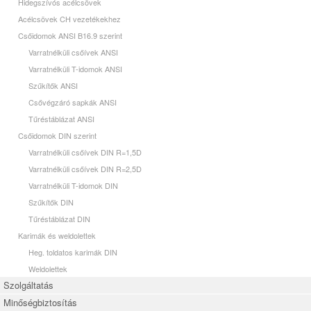
Hidegszívós acélcsövek
Acélcsövek CH vezetékekhez
Csőidomok ANSI B16.9 szerint
Varratnélküli csőívek ANSI
Varratnélküli T-idomok ANSI
Szűkítők ANSI
Csővégzáró sapkák ANSI
Tűréstáblázat ANSI
Csőidomok DIN szerint
Varratnélküli csőívek DIN R=1,5D
Varratnélküli csőívek DIN R=2,5D
Varratnélküli T-idomok DIN
Szűkítők DIN
Tűréstáblázat DIN
Karimák és weldolettek
Heg. toldatos karimák DIN
Weldolettek
Szolgáltatás
Minőségbiztosítás