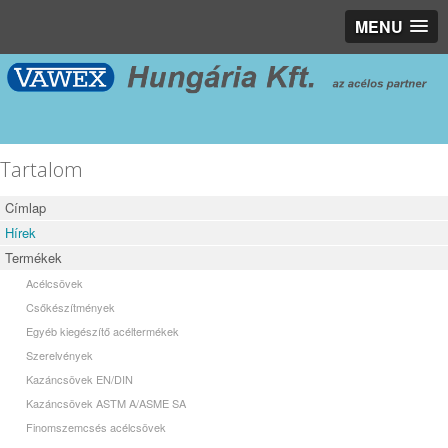
MENU
Tartalom
Címlap
Hírek
Termékek
Acélcsövek
Csőkészítmények
Egyéb kiegészítő acéltermékek
Szerelvények
Kazáncsövek EN/DIN
Kazáncsövek ASTM A/ASME SA
Finomszemcsés acélcsövek