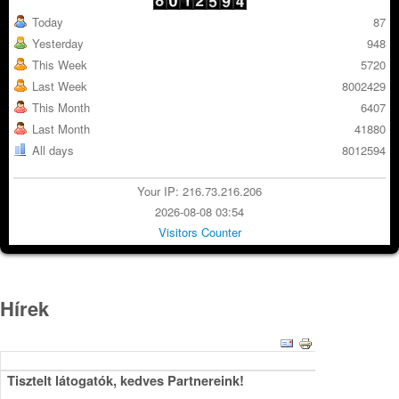
Today
87
Yesterday
948
This Week
5720
Last Week
8002429
This Month
6407
Last Month
41880
All days
8012594
Your IP: 216.73.216.206
2026-08-08 03:54
Visitors Counter
Hírek
Tisztelt látogatók, kedves Partnereink!