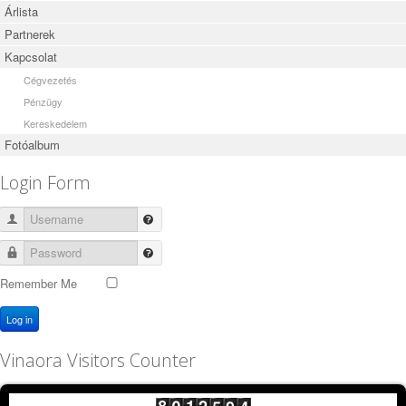
Árlista
Partnerek
Kapcsolat
Cégvezetés
Pénzügy
Kereskedelem
Fotóalbum
Login Form
Username
Password
Remember Me
Log in
Vinaora Visitors Counter