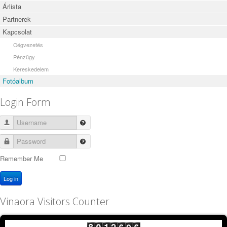
Árlista
Partnerek
Kapcsolat
Cégvezetés
Pénzügy
Kereskedelem
Fotóalbum
Login Form
Username
Password
Remember Me
Log in
Vinaora Visitors Counter