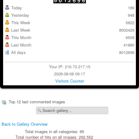
Today
189
Yesterday
948
This Week
5822
Last Week
8002429
This Month
6509
Last Month
41880
All days
8012696
Your IP: 216.73.217.15
2026-08-08 09:17
Visitors Counter
Top 12 last commented images
Back to Gallery Overview
Total images in all categories: 65
Total number of hits on all images: 292,552