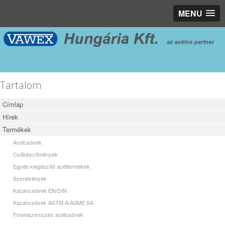
MENU
Tartalom
Címlap
Hírek
Termékek
Acélcsövek
Csőkészítmények
Egyéb kiegészítő acéltermékek
Szerelvények
Kazáncsövek EN/DIN
Kazáncsövek ASTM A/ASME SA
Finomszemcsés acélcsövek