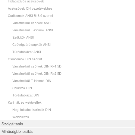
Hidegszívós acélcsövek
Acélcsövek CH vezetékekhez
Csőidomok ANSI B16.9 szerint
Varratnélküli csőívek ANSI
Varratnélküli T-idomok ANSI
Szűkítők ANSI
Csővégzáró sapkák ANSI
Tűréstáblázat ANSI
Csőidomok DIN szerint
Varratnélküli csőívek DIN R=1,5D
Varratnélküli csőívek DIN R=2,5D
Varratnélküli T-idomok DIN
Szűkítők DIN
Tűréstáblázat DIN
Karimák és weldolettek
Heg. toldatos karimák DIN
Weldolettek
Szolgáltatás
Minőségbiztosítás