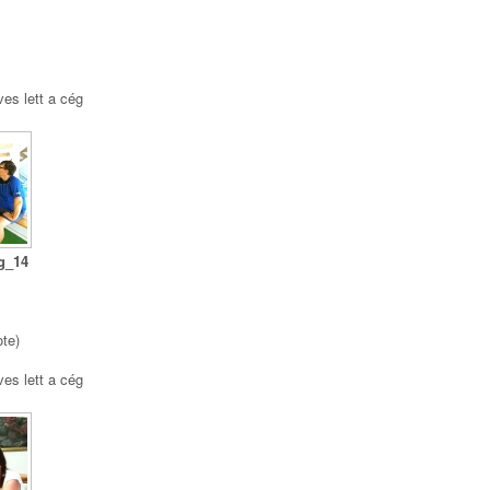
s
ves lett a cég
ég_14
ote)
ves lett a cég