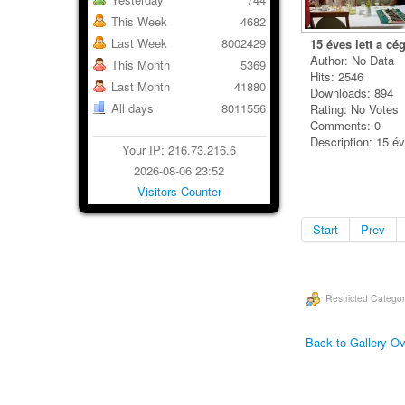
This Week
4682
Last Week
8002429
15 éves lett a cé
Author: No Data
This Month
5369
Hits: 2546
Last Month
41880
Downloads: 894
All days
8011556
Rating: No Votes
Comments: 0
Description: 15 év
Your IP: 216.73.216.6
2026-08-06 23:52
Visitors Counter
Start
Prev
Restricted Categor
Back to Gallery O