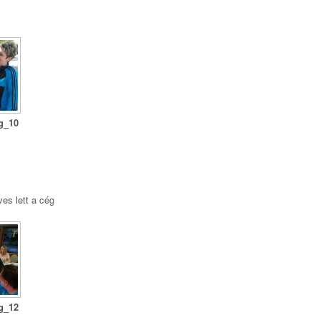
ég_10
s
ves lett a cég
ég_12