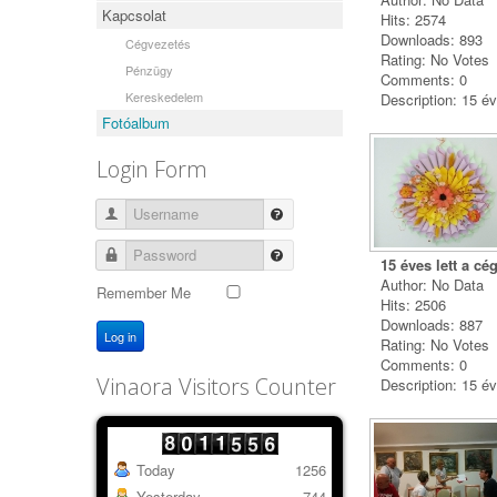
Kapcsolat
Hits: 2574
Downloads: 893
Cégvezetés
Rating: No Votes
Pénzügy
Comments: 0
Kereskedelem
Description: 15 év
Fotóalbum
Login Form
Username
Password
15 éves lett a cé
Author: No Data
Remember Me
Hits: 2506
Downloads: 887
Log in
Rating: No Votes
Comments: 0
Vinaora Visitors Counter
Description: 15 év
Today
1256
Yesterday
744