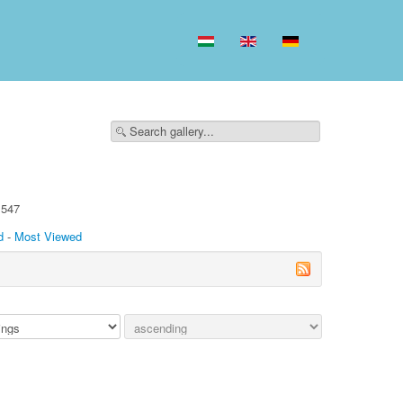
,547
d
-
Most Viewed