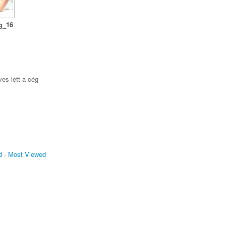
ég_16
s
ves lett a cég
d
-
Most Viewed