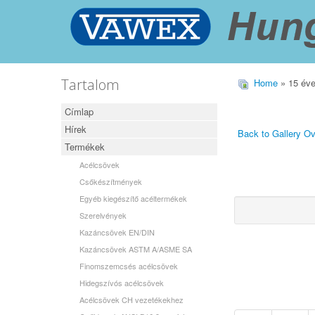
Tartalom
Home
» 15 éve
Címlap
Hírek
Back to Gallery O
Termékek
Acélcsövek
Csőkészítmények
Egyéb kiegészítő acéltermékek
Szerelvények
Kazáncsövek EN/DIN
Kazáncsövek ASTM A/ASME SA
Finomszemcsés acélcsövek
Hidegszívós acélcsövek
Acélcsövek CH vezetékekhez