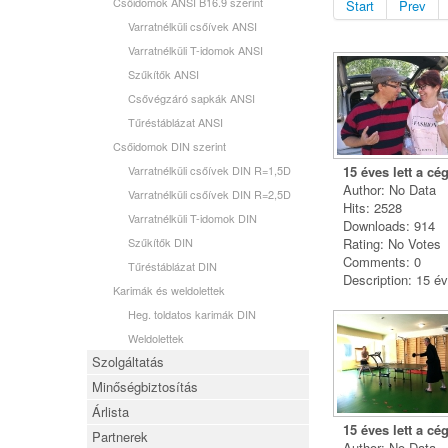
Csőidomok ANSI B16.9 szerint
Start
Prev
Varratnélküli csőívek ANSI
Varratnélküli T-idomok ANSI
Szűkítők ANSI
Csővégzáró sapkák ANSI
Tűréstáblázat ANSI
Csőidomok DIN szerint
Varratnélküli csőívek DIN R=1,5D
15 éves lett a cé
Author: No Data
Varratnélküli csőívek DIN R=2,5D
Hits: 2528
Varratnélküli T-idomok DIN
Downloads: 914
Szűkítők DIN
Rating: No Votes
Comments: 0
Tűréstáblázat DIN
Description: 15 év
Karimák és weldolettek
Heg. toldatos karimák DIN
Weldolettek
Szolgáltatás
Minőségbiztosítás
Árlista
15 éves lett a cé
Partnerek
Author: No Data