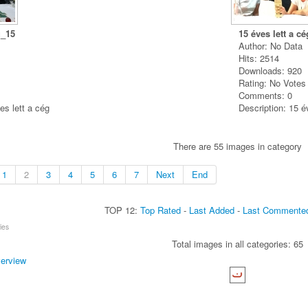
g_15
15 éves lett a c
Author: No Data
Hits: 2514
Downloads: 920
Rating: No Vote
Comments: 0
es lett a cég
Description: 15 é
There are 55 images in category
1
2
3
4
5
6
7
Next
End
TOP 12:
Top Rated
-
Last Added
-
Last Commente
ies
Total images in all categories: 65
verview