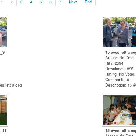
1
2
3
4
5
6
7
Next
End
g_9
15 éves lett a c
Author: No Data
Hits: 2594
Downloads: 898
Rating: No Vote
Comments: 0
es lett a cég
Description: 15 é
g_11
15 éves lett a c
Author: No Data