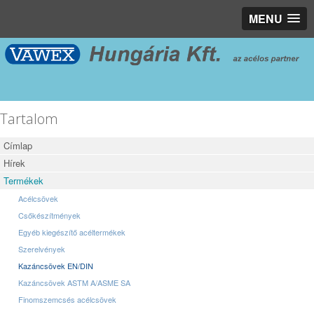
MENU
Tartalom
Címlap
Hírek
Termékek
Acélcsövek
Csőkészítmények
Egyéb kiegészítő acéltermékek
Szerelvények
Kazáncsövek EN/DIN
Kazáncsövek ASTM A/ASME SA
Finomszemcsés acélcsövek