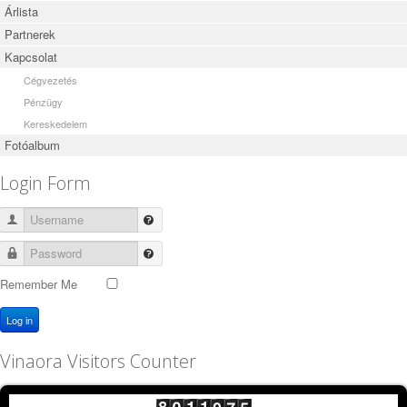
Árlista
Partnerek
Kapcsolat
Cégvezetés
Pénzügy
Kereskedelem
Fotóalbum
Login Form
Username
Password
Remember Me
Log in
Vinaora Visitors Counter