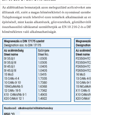
Az alábbiakban bemutatjuk azon melegszilárd acélcsöveket amelyeket szénacél, a
állítanak elő, ezért a magas hőmérséklettel és nyomással szemben ellenállóak.
Tulajdonságai teszik lehetővé ezen termékek alkalmazását az energetikában és a
építésénél, mint kazán alkatrészek, gőzvezetékek, gőztúlhevítők a hőerőművek
összehasonlító táblázattal szemléltetjük az EN 10 216-2 és a DIN 17175 szabvá
hőmérsékleten való alkalmazhatóságát.