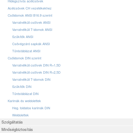
Hidegszívós acélcsövek
Acélcsövek CH vezetékekhez
Csőidomok ANSI B16.9 szerint
Varratnélküli csőívek ANSI
Varratnélküli T-idomok ANSI
Szűkítők ANSI
Csővégzáró sapkák ANSI
Tűréstáblázat ANSI
Csőidomok DIN szerint
Varratnélküli csőívek DIN R=1,5D
Varratnélküli csőívek DIN R=2,5D
Varratnélküli T-idomok DIN
Szűkítők DIN
Tűréstáblázat DIN
Karimák és weldolettek
Heg. toldatos karimák DIN
Weldolettek
Szolgáltatás
Minőségbiztosítás