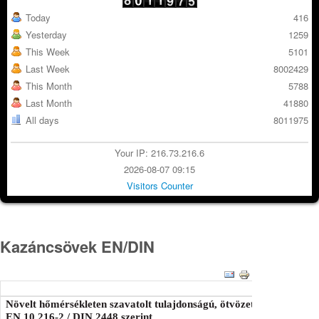
Today
416
Yesterday
1259
This Week
5101
Last Week
8002429
This Month
5788
Last Month
41880
All days
8011975
Your IP: 216.73.216.6
2026-08-07 09:15
Visitors Counter
Kazáncsövek EN/DIN
Növelt hőmérsékleten szavatolt tulajdonságú, ötvözetlen és ötvözöt
EN 10 216-2 / DIN 2448 szerint.