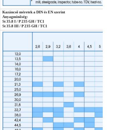
Kazáncső méretek a DIN és EN szerint
Anyagminőség:
St 35.8 I / P 235 GH / TC1
St 35.8 III / P 235 GH / TC1