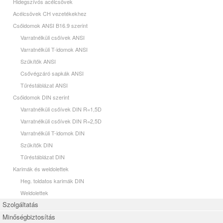
Hidegszívós acélcsövek
Acélcsövek CH vezetékekhez
Csőidomok ANSI B16.9 szerint
Varratnélküli csőívek ANSI
Varratnélküli T-idomok ANSI
Szűkítők ANSI
Csővégzáró sapkák ANSI
Tűréstáblázat ANSI
Csőidomok DIN szerint
Varratnélküli csőívek DIN R=1,5D
Varratnélküli csőívek DIN R=2,5D
Varratnélküli T-idomok DIN
Szűkítők DIN
Tűréstáblázat DIN
Karimák és weldolettek
Heg. toldatos karimák DIN
Weldolettek
Szolgáltatás
Minőségbiztosítás