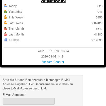
Today
323
Yesterday
948
This Week
5956
Last Week
8002429
This Month
6643
Last Month
41880
All days
8012830
Your IP: 216.73.216.74
2026-08-08 14:21
Visitors Counter
Bitte die für das Benutzerkonto hinterlegte E-Mail-
Adresse eingeben. Der Benutzername wird dann an
diese E-Mail-Adresse geschickt.
E-Mail-Adresse
*