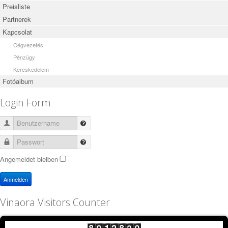
Preisliste
Partnerek
Kapcsolat
Cégvezetés
Pénzügy
Kereskedelem
Fotóalbum
Login Form
Benutzername
Passwort
Angemeldet bleiben
Anmelden
Vinaora Visitors Counter