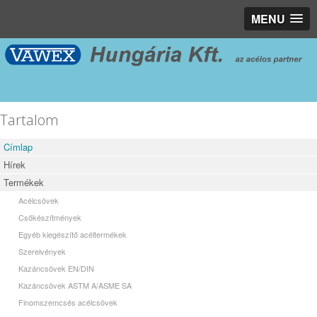
MENU
Tartalom
Címlap
Hírek
Termékek
Acélcsövek
Csőkészítmények
Egyéb kiegészítő acéltermékek
Szerelvények
Kazáncsövek EN/DIN
Kazáncsövek ASTM A/ASME SA
Finomszemcsés acélcsövek