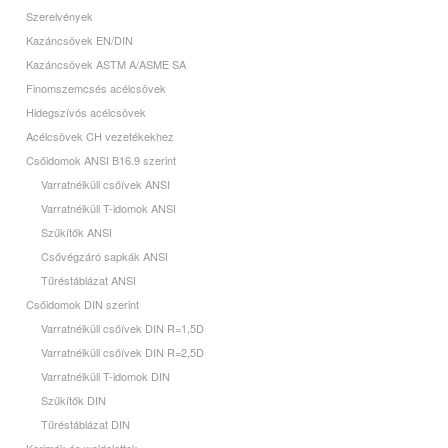
Szerelvények
Kazáncsövek EN/DIN
Kazáncsövek ASTM A/ASME SA
Finomszemcsés acélcsövek
Hidegszívós acélcsövek
Acélcsövek CH vezetékekhez
Csőidomok ANSI B16.9 szerint
Varratnélküli csőívek ANSI
Varratnélküli T-idomok ANSI
Szűkítők ANSI
Csővégzáró sapkák ANSI
Tűréstáblázat ANSI
Csőidomok DIN szerint
Varratnélküli csőívek DIN R=1,5D
Varratnélküli csőívek DIN R=2,5D
Varratnélküli T-idomok DIN
Szűkítők DIN
Tűréstáblázat DIN
Karimák és weldolettek