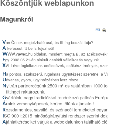
Köszöntjük weblapunkon
Magunkról
an Önnek megbízható cső, és fitting beszállítója?
V
keresést itt be is fejezheti!
A
WW.vawex.hu
oldalon, mindent megtalál, az acélcsövekről, és a fittingek
W
gy 2002.05.21-én alakult családi vállalkozás vagyunk.
E
VIII éve foglalkozunk acélcsövek, csőkészítmények, szerelvények keres
X
a pontos, szakszerű, rugalmas ügyintézést szeretne, a Vawexet keresse!
H
dvarias, gyors, ügyintézésben lesz része.
U
yitrán partnercégünk 2500 m²-es raktárában 1000 tonna csövet, é
N
fittinget raktározunk
.
yártóink, nagy tradíciókkal rendelkező patinás Európai cégek.
G
raink versenyképesek, kérjen tőlünk ajánlatot!
Á
ozsdamentes, saválló, és szénacél termékeket egyaránt forgalmazu
R
SO 9001:2015 minőségirányítási rendszer szerint dolgozunk.
I
jánlatkéréseiket várjuk a weboldalunkon található elérhetőségeinke
A