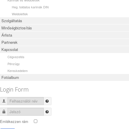
Heg. toldatos karimák DIN
Weldolettek
Szolgáltatás
Minőségbiztosítás
Árlista
Partnerek
Kapcsolat
Cégvezetés
Pénzügy
Kereskedelem
Fotóalbum
Login Form
Felhasználói név
Jelszó
Emlékezzen rám