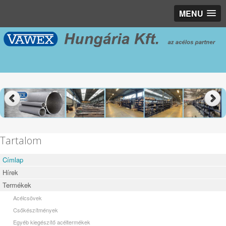
MENU
Tartalom
Címlap
Hírek
Termékek
Acélcsövek
Csőkészítmények
Egyéb kiegészítő acéltermékek