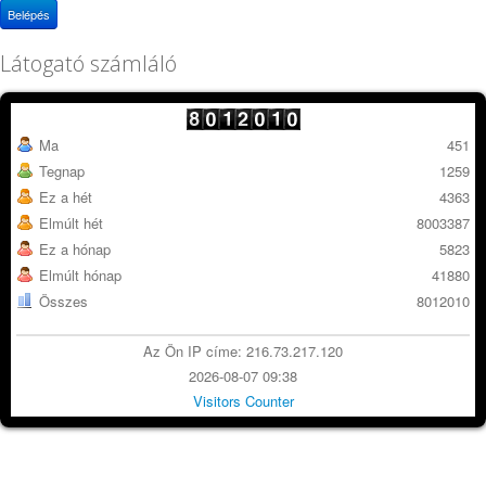
Belépés
Látogató számláló
Ma
451
Tegnap
1259
Ez a hét
4363
Elmúlt hét
8003387
Ez a hónap
5823
Elmúlt hónap
41880
Összes
8012010
Az Ön IP címe: 216.73.217.120
2026-08-07 09:38
Visitors Counter