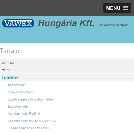
MENU
Tartalom
Címlap
Hírek
Termékek
Acélcsövek
Csőkészítmények
Egyéb kiegészítő acéltermékek
Szerelvények
Kazáncsövek EN/DIN
Kazáncsövek ASTM A/ASME SA
Finomszemcsés acélcsövek