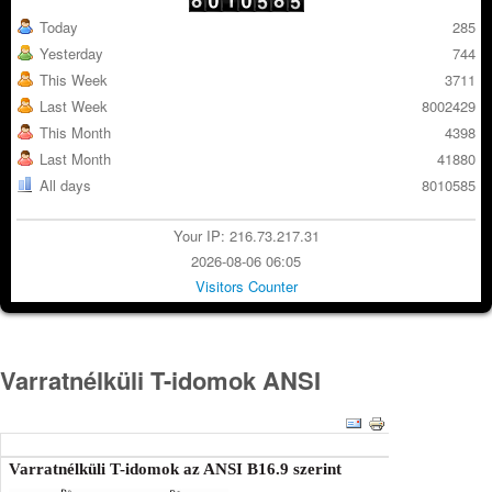
Today
285
Yesterday
744
This Week
3711
Last Week
8002429
This Month
4398
Last Month
41880
All days
8010585
Your IP: 216.73.217.31
2026-08-06 06:05
Visitors Counter
Varratnélküli T-idomok ANSI
Varratnélküli T-idomok az ANSI B16.9 szerint