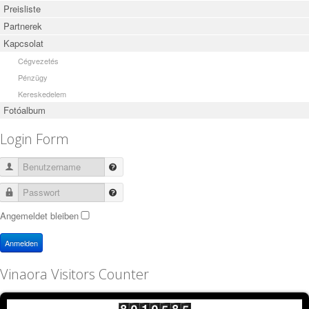
Preisliste
Partnerek
Kapcsolat
Cégvezetés
Pénzügy
Kereskedelem
Fotóalbum
Login Form
Benutzername
Passwort
Angemeldet bleiben
Anmelden
Vinaora Visitors Counter