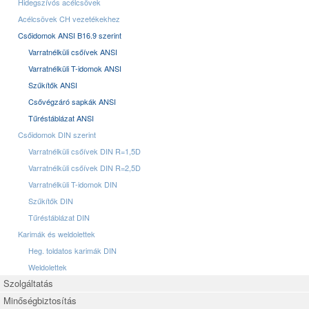
Hidegszívós acélcsövek
Acélcsövek CH vezetékekhez
Csőidomok ANSI B16.9 szerint
Varratnélküli csőívek ANSI
Varratnélküli T-idomok ANSI
Szűkítők ANSI
Csővégzáró sapkák ANSI
Tűréstáblázat ANSI
Csőidomok DIN szerint
Varratnélküli csőívek DIN R=1,5D
Varratnélküli csőívek DIN R=2,5D
Varratnélküli T-idomok DIN
Szűkítők DIN
Tűréstáblázat DIN
Karimák és weldolettek
Heg. toldatos karimák DIN
Weldolettek
Szolgáltatás
Minőségbiztosítás