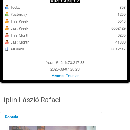
Today
858
Yesterday
1259
This Week
5543
Last Week
8002429
This Month
6230
Last Month
41880
All days
8012417
Your IP: 216.73.217.88
2026-08-07 20:23
Visitors Counter
Liplin László Rafael
Kontakt
Position: