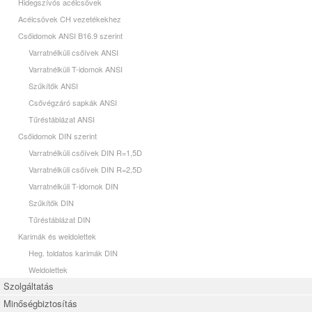
Hidegszívós acélcsövek
Acélcsövek CH vezetékekhez
Csőidomok ANSI B16.9 szerint
Varratnélküli csőívek ANSI
Varratnélküli T-idomok ANSI
Szűkítők ANSI
Csővégzáró sapkák ANSI
Tűréstáblázat ANSI
Csőidomok DIN szerint
Varratnélküli csőívek DIN R=1,5D
Varratnélküli csőívek DIN R=2,5D
Varratnélküli T-idomok DIN
Szűkítők DIN
Tűréstáblázat DIN
Karimák és weldolettek
Heg. toldatos karimák DIN
Weldolettek
Szolgáltatás
Minőségbiztosítás