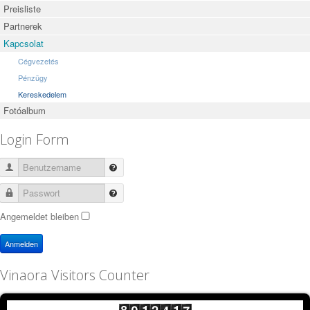
Preisliste
Partnerek
Kapcsolat
Cégvezetés
Pénzügy
Kereskedelem
Fotóalbum
Login Form
Benutzername
Passwort
Angemeldet bleiben
Anmelden
Vinaora Visitors Counter