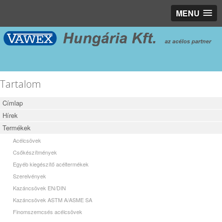
MENU
Tartalom
Címlap
Hírek
Termékek
Acélcsövek
Csőkészítmények
Egyéb kiegészítő acéltermékek
Szerelvények
Kazáncsövek EN/DIN
Kazáncsövek ASTM A/ASME SA
Finomszemcsés acélcsövek