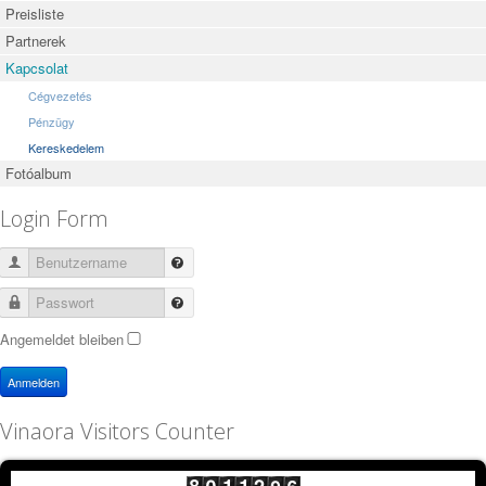
Preisliste
Partnerek
Kapcsolat
Cégvezetés
Pénzügy
Kereskedelem
Fotóalbum
Login Form
Benutzername
Passwort
Angemeldet bleiben
Anmelden
Vinaora Visitors Counter