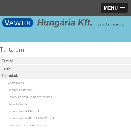
MENU
Tartalom
Címlap
Hírek
Termékek
Acélcsövek
Csőkészítmények
Egyéb kiegészítő acéltermékek
Szerelvények
Kazáncsövek EN/DIN
Kazáncsövek ASTM A/ASME SA
Finomszemcsés acélcsövek