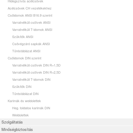
Hidegszívós acélcsövek
Acélcsövek CH vezetékekhez
Csőidomok ANSI B16.9 szerint
Varratnélküli csőívek ANSI
Varratnélküli T-idomok ANSI
Szűkítők ANSI
Csővégzáró sapkák ANSI
Tűréstáblázat ANSI
Csőidomok DIN szerint
Varratnélküli csőívek DIN R=1,5D
Varratnélküli csőívek DIN R=2,5D
Varratnélküli T-idomok DIN
Szűkítők DIN
Tűréstáblázat DIN
Karimák és weldolettek
Heg. toldatos karimák DIN
Weldolettek
Szolgáltatás
Minőségbiztosítás