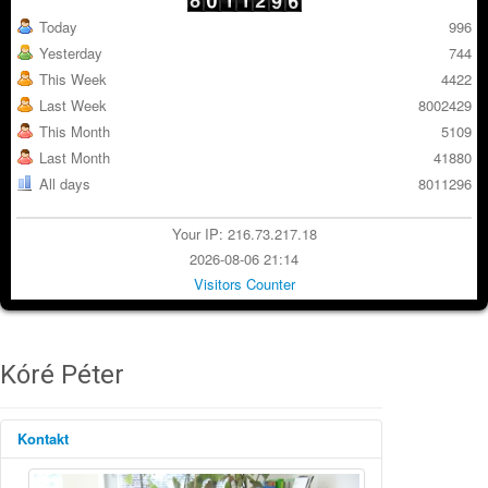
Today
996
Yesterday
744
This Week
4422
Last Week
8002429
This Month
5109
Last Month
41880
All days
8011296
Your IP: 216.73.217.18
2026-08-06 21:14
Visitors Counter
Kóré Péter
Kontakt
Position: